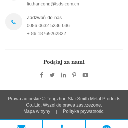
liu.hancong@tsds.com.cn
Zadzwoń do nas
0086-0632-5236-036
+ 86-18769262822
Podążaj za nami
Prawa autorskie ©
Tengzhou Star Smith Metal Products
Co.,Ltd.
Wszelkie prawa zastrzeżone.
Mapa witryny
Polityka prywatności
|