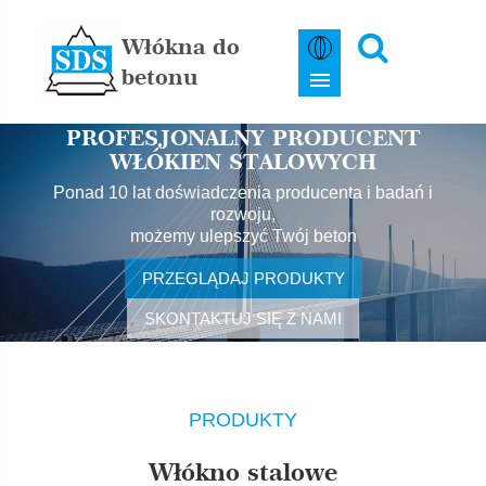
Włókna do
betonu
PROFESJONALNY PRODUCENT
WŁÓKIEN STALOWYCH
Ponad 10 lat doświadczenia producenta i badań i
rozwoju,
możemy ulepszyć Twój beton
PRZEGLĄDAJ PRODUKTY
SKONTAKTUJ SIĘ Z NAMI
PRODUKTY
Włókno stalowe