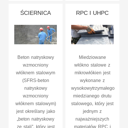
ŚCIERNICA
RPC I UHPC
Beton natryskowy
Miedziowane
wzmocniony
włókno stalowe z
włóknem stalowym
mikrowłókien jest
(SFRS-beton
wykonane z
natryskowy
wysokowytrzymałego
wzmocniony
miedzianego drutu
włóknem stalowym)
stalowego, który jest
jest określany jako
jednym z
„beton natryskowy
najważniejszych
ze stali”, który jest
materiałów RPC i